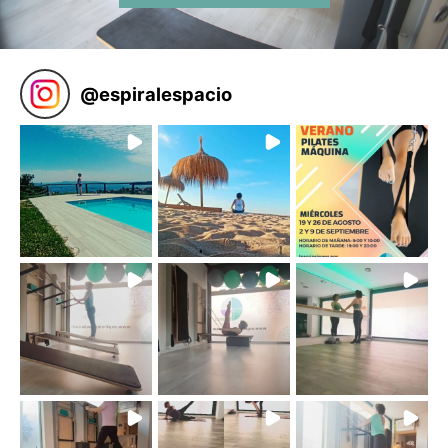
@
espiralespacio